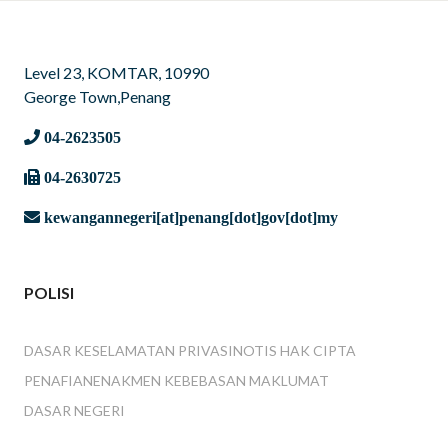
Level 23, KOMTAR, 10990
George Town,Penang
04-2623505
04-2630725
kewangannegeri[at]penang[dot]gov[dot]my
POLISI
DASAR KESELAMATAN PRIVASI
NOTIS HAK CIPTA
PENAFIAN
ENAKMEN KEBEBASAN MAKLUMAT
DASAR NEGERI