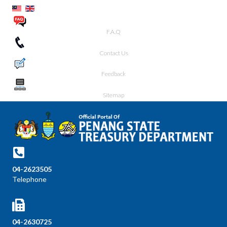
F.A.Q
Contact Us
Feedback
Sitemap
04-2623505
Telephone
04-2630725