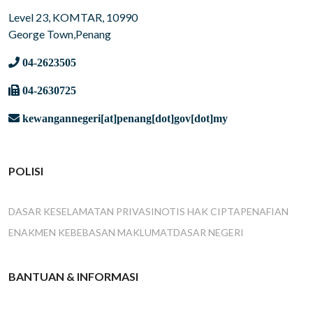
Level 23, KOMTAR, 10990
George Town,Penang
04-2623505
04-2630725
kewangannegeri[at]penang[dot]gov[dot]my
POLISI
DASAR KESELAMATAN PRIVASI
NOTIS HAK CIPTA
PENAFIAN
ENAKMEN KEBEBASAN MAKLUMAT
DASAR NEGERI
BANTUAN & INFORMASI