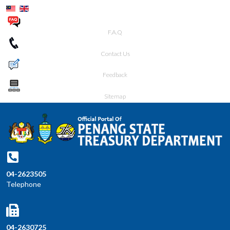
F.A.Q
Contact Us
Feedback
Sitemap
04-2623505
Telephone
04-2630725