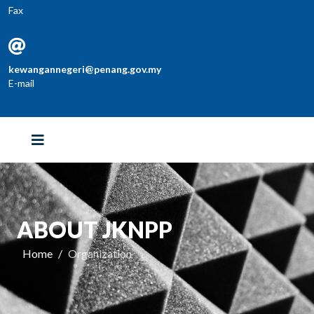
Fax
kewangannegeri@penang.gov.my
E-mail
ABOUT JKNPP
Home
Organization