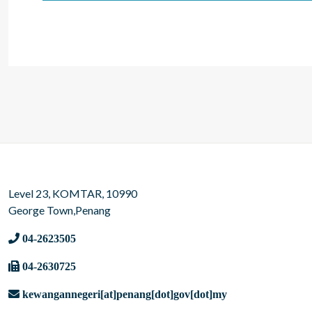
Level 23, KOMTAR, 10990
George Town,Penang
04-2623505
04-2630725
kewangannegeri[at]penang[dot]gov[dot]my