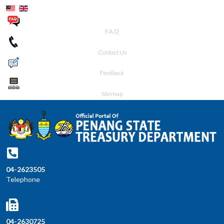
F.A.Q
Contact Us
Feedback
Sitemap
04-2623505
Telephone
04-2630725