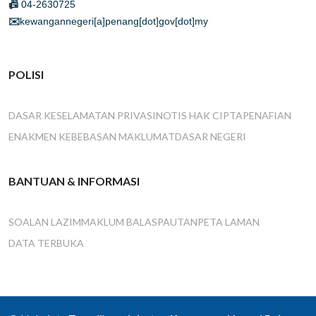
📠
04-2630725
✉️
kewangannegeri[a]penang[dot]gov[dot]my
POLISI
DASAR KESELAMATAN PRIVASI
NOTIS HAK CIPTA
PENAFIAN
ENAKMEN KEBEBASAN MAKLUMAT
DASAR NEGERI
BANTUAN & INFORMASI
SOALAN LAZIM
MAKLUM BALAS
PAUTAN
PETA LAMAN
DATA TERBUKA