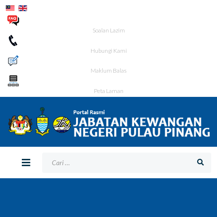
Soalan Lazim
Hubungi Kami
Maklum Balas
Peta Laman
Bagaimana Kami Boleh Membantu Anda?