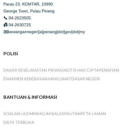
Paras 23, KOMTAR, 10990
George Town, Pulau Pinang
📞
04-2623505
📠
04-2630725
✉️
kewangannegeri[a]penang[dot]gov[dot]my
POLISI
DASAR KESELAMATAN PRIVASI
NOTIS HAK CIPTA
PENAFIAN
ENAKMEN KEBEBASAN MAKLUMAT
DASAR NEGERI
BANTUAN & INFORMASI
SOALAN LAZIM
MAKLUM BALAS
PAUTAN
PETA LAMAN
DATA TERBUKA