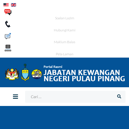
Soalan Lazim
Hubungi Kami
Maklum Balas
Peta Laman
Bagaimana Kami Boleh Membantu Anda?