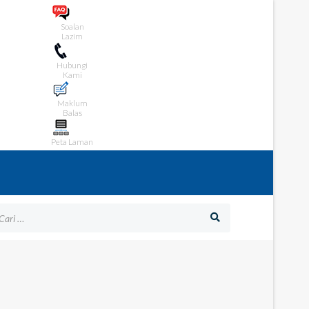
Soalan
Lazim
Hubungi
Kami
Maklum
Balas
Peta Laman
gaimana Kami Boleh Membantu Anda?