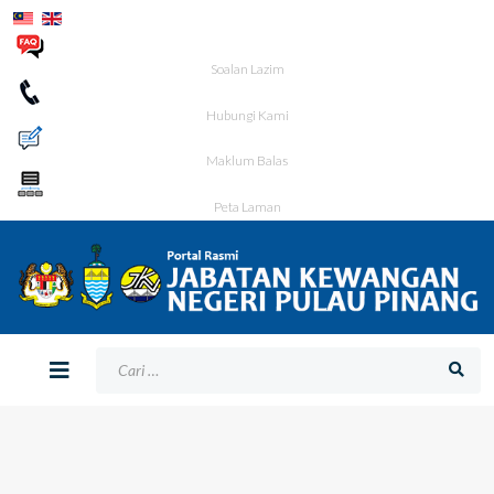
Soalan Lazim
Hubungi Kami
Maklum Balas
Peta Laman
Bagaimana Kami Boleh Membantu Anda?