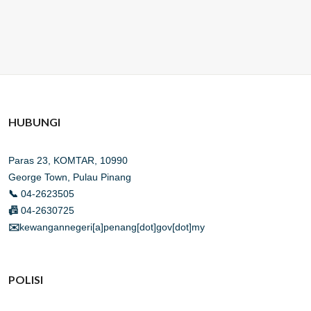
HUBUNGI
Paras 23, KOMTAR, 10990
George Town, Pulau Pinang
📞
04-2623505
📠
04-2630725
✉️
kewangannegeri[a]penang[dot]gov[dot]my
POLISI