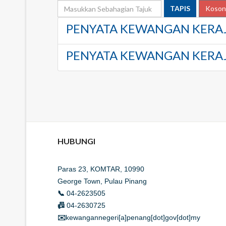
MASUKKAN SEBAHAGIAN T
TAPIS
Koson
PENYATA KEWANGAN KERAJ
PENYATA KEWANGAN KERAJ
HUBUNGI
Paras 23, KOMTAR, 10990
George Town, Pulau Pinang
📞
04-2623505
📠
04-2630725
✉️
kewangannegeri[a]penang[dot]gov[dot]my