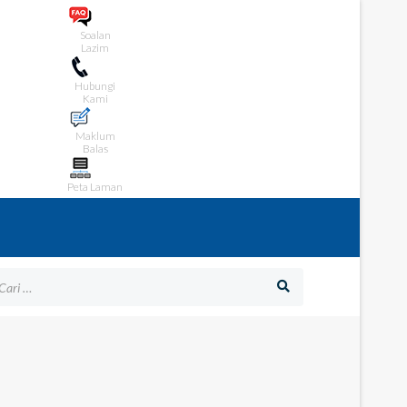
Soalan
Lazim
Hubungi
Kami
Maklum
Balas
Peta Laman
gaimana Kami Boleh Membantu Anda?