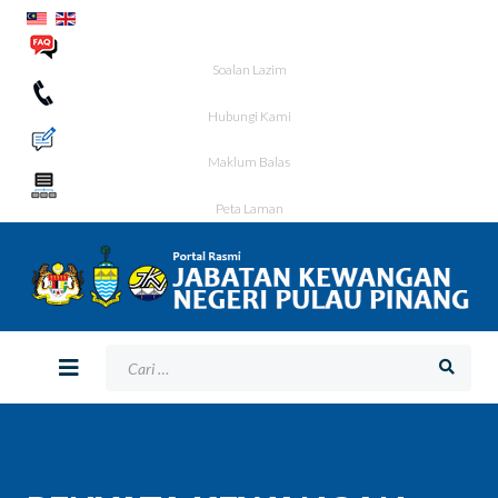
Soalan Lazim
Hubungi Kami
Maklum Balas
Peta Laman
Bagaimana Kami Boleh Membantu Anda?