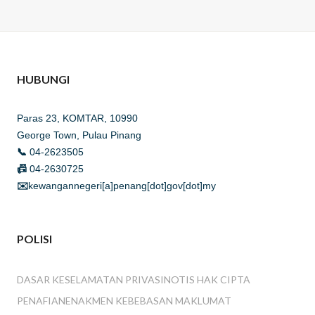
HUBUNGI
Paras 23, KOMTAR, 10990
George Town, Pulau Pinang
📞
04-2623505
📠
04-2630725
✉️
kewangannegeri[a]penang[dot]gov[dot]my
POLISI
DASAR KESELAMATAN PRIVASI
NOTIS HAK CIPTA
PENAFIAN
ENAKMEN KEBEBASAN MAKLUMAT