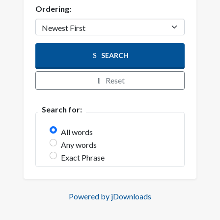
Ordering:
SEARCH
Reset
Search for:
All words
Any words
Exact Phrase
Powered by jDownloads