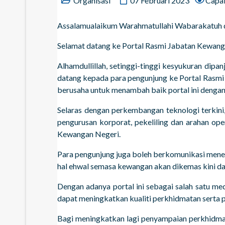
Organisasi
07 Februari 2023
Capai
Assalamualaikum Warahmatullahi Wabarakatuh d
Selamat datang ke Portal Rasmi Jabatan Kewang
Alhamdullillah, setinggi-tinggi kesyukuran dip
datang kepada para pengunjung ke Portal Rasmi
berusaha untuk menambah baik portal ini dengan 
Selaras dengan perkembangan teknologi terkini
pengurusan korporat, pekeliling dan arahan op
Kewangan Negeri.
Para pengunjung juga boleh berkomunikasi mener
hal ehwal semasa kewangan akan dikemas kini da
Dengan adanya portal ini sebagai salah satu m
dapat meningkatkan kualiti perkhidmatan serta 
Bagi meningkatkan lagi penyampaian perkhidma