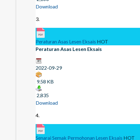
Download
3.
Peraturan Asas Lesen Eksais
HOT
Peraturan Asas Lesen Eksais
2022-09-29
9.58 KB
2,835
Download
4.
Senarai Semak Permohonan Lesen Eksais
HOT